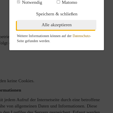
Notwendig
Matomo
Speichern & schließen
Alle akzeptieren
etrieblichen Datenschutzbeauftragten, den Sie
Weitere Informationen können auf der
Datenschutz
-
Seite gefunden werden.
folgt erreichen können:
den keine Cookies.
formationen
t jedem Aufruf der Internetseite durch eine betroffene
eihe von allgemeinen Daten und Informationen. Diese
 den Logfiles des Servers gespeichert. Erfasst werden