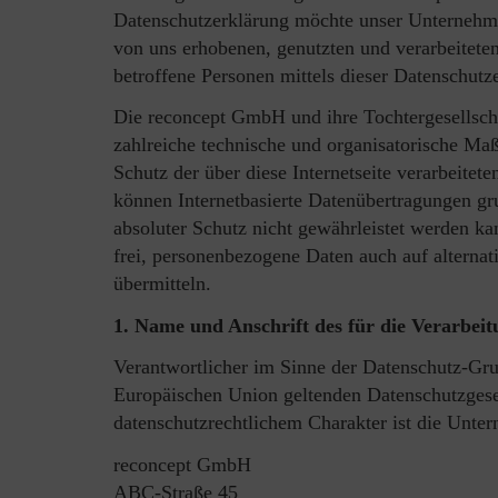
Datenschutzerklärung möchte unser Unternehme
von uns erhobenen, genutzten und verarbeitet
betroffene Personen mittels dieser Datenschutz
Die reconcept GmbH und ihre Tochtergesellscha
zahlreiche technische und organisatorische M
Schutz der über diese Internetseite verarbeite
können Internetbasierte Datenübertragungen gru
absoluter Schutz nicht gewährleistet werden ka
frei, personenbezogene Daten auch auf alternat
übermitteln.
1. Name und Anschrift des für die Verarbei
Verantwortlicher im Sinne der Datenschutz-Gru
Europäischen Union geltenden Datenschutzges
datenschutzrechtlichem Charakter ist die Unte
reconcept GmbH
ABC-Straße 45