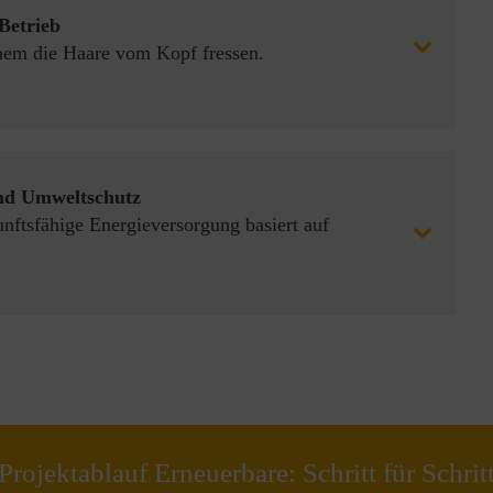
Betrieb
inem die Haare vom Kopf fressen.
nd Umweltschutz
unftsfähige Energieversorgung basiert auf
Projektablauf Erneuerbare: Schritt für Schrit