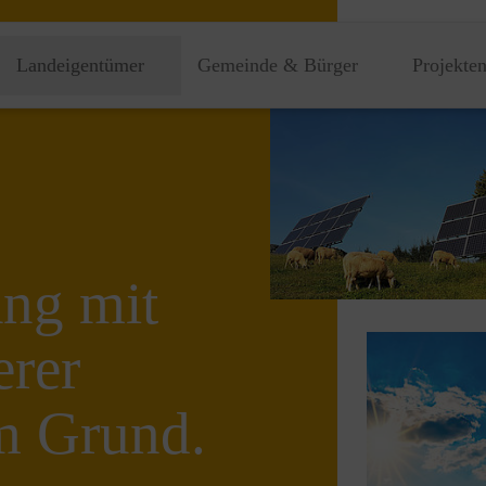
Landeigentümer
Gemeinde & Bürger
Projekte
ang mit
erer
em Grund.