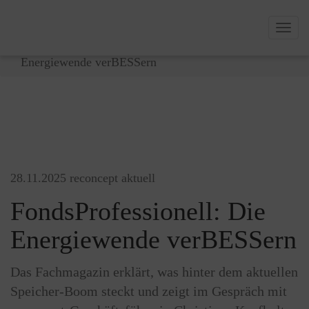
Sie sind hier:
Togg
Projekte
>
News
>
FondsProfessionell: Die
navig
Energiewende verBESSern
28.11.2025
reconcept aktuell
FondsProfessionell: Die
Energiewende verBESSern
Das Fachmagazin erklärt, was hinter dem aktuellen
Speicher-Boom steckt und zeigt im Gespräch mit