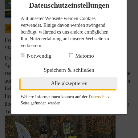
Datenschutzeinstellungen
Auf unserer Webseite werden Cookies
verwendet. Einige davon werden zwingend
28.11.2025
reconcept aktuell
benötigt, während es uns andere ermöglichen,
Ihre Nutzererfahrung auf unserer Webseite zu
FondsProfessionell: Die Energiewende
verbessern.
verBESSern
Notwendig
Matomo
Das Fachmagazin erklärt, was hinter dem aktuellen
Speicher-Boom steckt und zeigt im Gespräch mit
Speichern & schließen
reconcept-Geschäftsführerin Christiane Kaufholt-Mecke
auf, wie reconcept mit BESS-Projekten und innovativen
Alle akzeptieren
Erlösmodellen Anlegern renditestarke
Investmentmöglichkeiten eröffnet. Erfahren Sie mehr
Weitere Informationen können auf der
Datenschutz
-
über eine neue Assetklasse mit wachsender industrieller
Seite gefunden werden.
Tiefe.