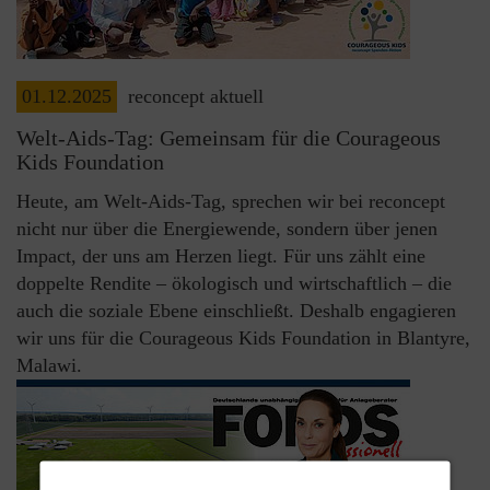
01.12.2025
reconcept aktuell
Welt-Aids-Tag: Gemeinsam für die Courageous
Kids Foundation
Heute, am Welt-Aids-Tag, sprechen wir bei reconcept
nicht nur über die Energiewende, sondern über jenen
Impact, der uns am Herzen liegt. Für uns zählt eine
doppelte Rendite – ökologisch und wirtschaftlich – die
auch die soziale Ebene einschließt. Deshalb engagieren
wir uns für die Courageous Kids Foundation in Blantyre,
Malawi.