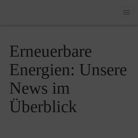
Sie sind hier:
Togg
Projekte
>
News
navig
Erneuerbare
Energien: Unsere
News im
Überblick